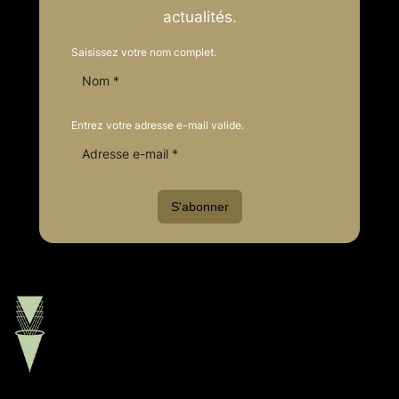
actualités.
Les Coniques Brass Band
Saisissez votre nom complet.
2 months ago
ÇA CONTINUE
Le Championnat National de Brass Band
Entrez votre adresse e-mail valide.
se poursuit aujourd'hui à Forges-les-Eaux.
Pour suivre la division honneur,
connectez-vous sur le live !
S'abonner
Et rdv ce soir, 17h pour les résultats
!
Championnat national de Brass band
2026 – Jour 2
www.youtube.com
Direct du Championnat national de
Brass Band 2026 . Dimanche 1er mars
2026Il se déroulera Les 28 février et 1ᵉʳ
mars 2026 à L’Espace de Forges (rue